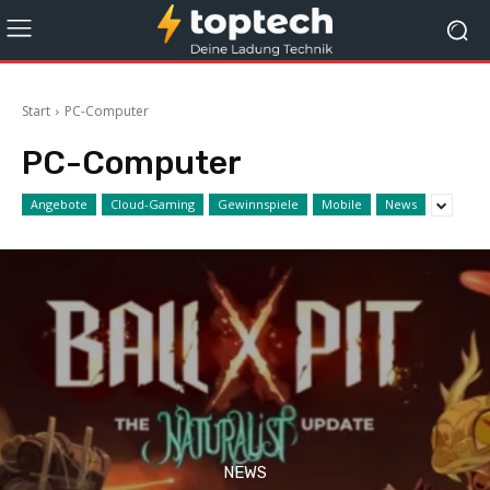
Start
PC-Computer
PC-Computer
Angebote
Cloud-Gaming
Gewinnspiele
Mobile
News
NEWS