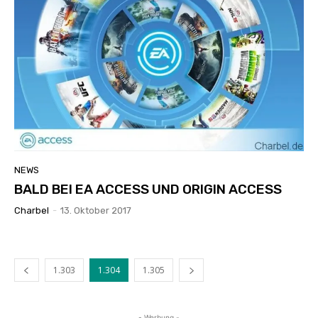
NEWS
BALD BEI EA ACCESS UND ORIGIN ACCESS
Charbel
-
13. Oktober 2017
1.303
1.304
1.305
- Werbung -