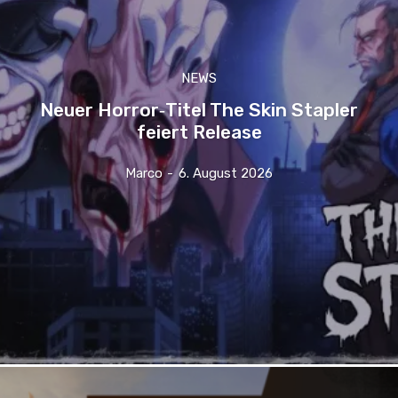
NEWS
Neuer Horror‑Titel The Skin Stapler
feiert Release
Marco
-
6. August 2026