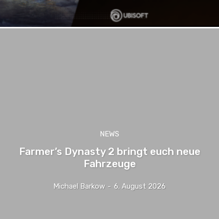
NEWS
Farmer’s Dynasty 2 bringt euch neue
Fahrzeuge
Michael Barkow
-
6. August 2026