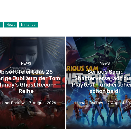
e
News
Nintendo
NEWS
NEWS
bisoft feiert das 25-
Serious Sam:
hrige Jubiläum der Tom
Shatterverse lädt z
lancy’s Ghost Recon-
Playtest – und ersche
Reihe
schon bald!
ichael Barkow
-
7. August 2026
Michael Barkow
-
7. August 20