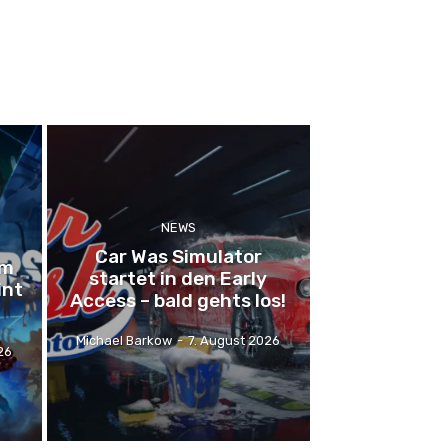
NEWS
Car Was Simulator
um
startet in den Early
int
Access – bald gehts los!
Michael Barkow
-
7. August 2026
26