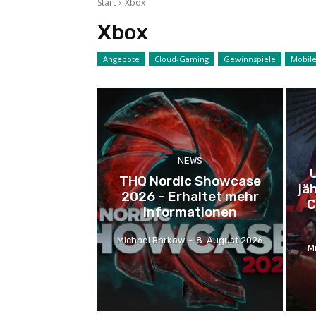
Start
Xbox
Xbox
Angebote
Cloud-Gaming
Gewinnspiele
Mobil
NEWS
U
THQ Nordic Showcase
jä
2026 – Erhaltet mehr
C
Informationen
Michael Barkow
-
8. August 2026
M