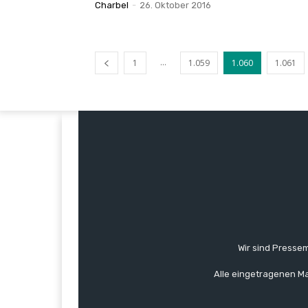
Charbel
-
26. Oktober 2016
...
1
1.059
1.060
1.061
Wir sind Pressem
Alle eingetragenen Ma