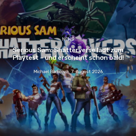
NEWS
Serious Sam: Shatterverse lädt zum
Playtest – und erscheint schon bald!
Michael Barkow
-
7. August 2026