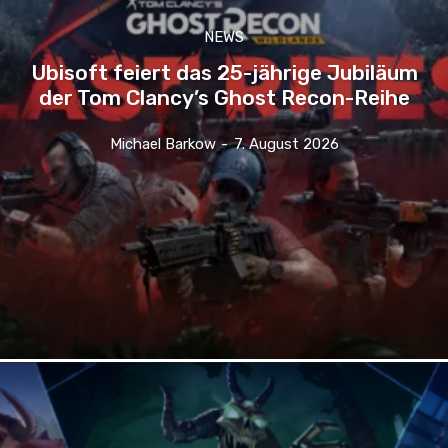
NEWS
Ubisoft feiert das 25-jährige Jubiläum
der Tom Clancy’s Ghost Recon-Reihe
Michael Barkow
-
7. August 2026