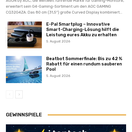
AGON by AOC, die weltweit führende Marke für Gaming-Monitore,
erweitert sein G4-Gaming-Sortiment um den AOC GAMING
CQ32G4ZA. Das 80 cm (31,5“) große Curved Display kombiniert...
E-Pal Smartplug – Innovative
Smart-Charging-Lösung hilft die
Leistung eures Akku zu erhalten
5. August 2026
Beatbot Sommerfinale: Bis zu 42 %
Rabatt für einen rundum sauberen
Pool
5. August 2026
GEWINNSPIELE