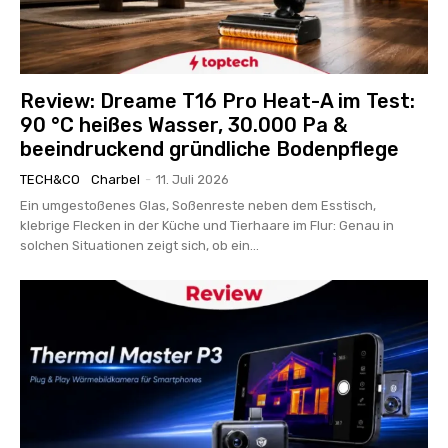
Review: Dreame T16 Pro Heat-A im Test:
90 °C heißes Wasser, 30.000 Pa &
beeindruckend gründliche Bodenpflege
TECH&CO
Charbel
-
11. Juli 2026
Ein umgestoßenes Glas, Soßenreste neben dem Esstisch,
klebrige Flecken in der Küche und Tierhaare im Flur: Genau in
solchen Situationen zeigt sich, ob ein...