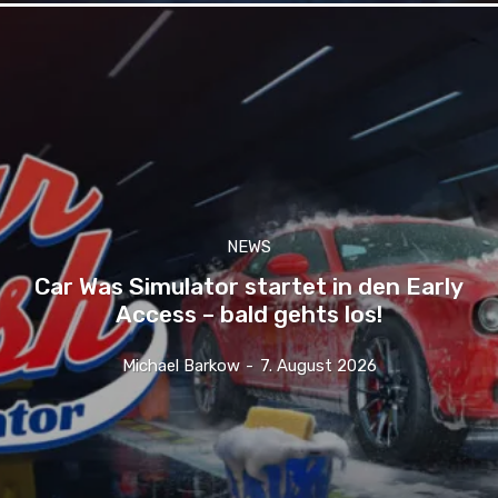
NEWS
Car Was Simulator startet in den Early
Access – bald gehts los!
Michael Barkow
-
7. August 2026