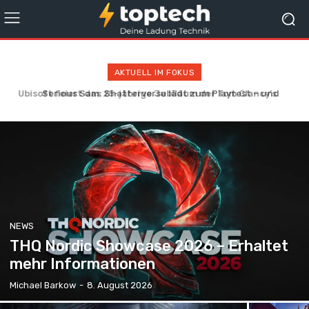
AKTUELL IM FOKUS
Serious Sam: Shatterverse lädt zum Playtest – und
erscheint schon bald!
NEWS
THQ Nordic Showcase 2026 – Erhaltet
mehr Informationen
Michael Barkow
-
8. August 2026