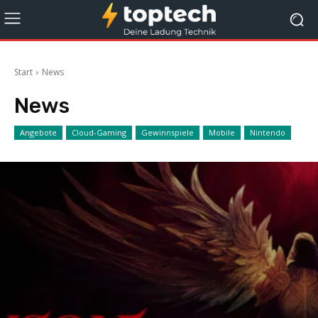
Start
News
News
Angebote
Cloud-Gaming
Gewinnspiele
Mobile
Nintendo