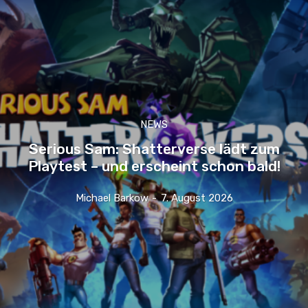
NEWS
Serious Sam: Shatterverse lädt zum
Playtest – und erscheint schon bald!
Michael Barkow
-
7. August 2026