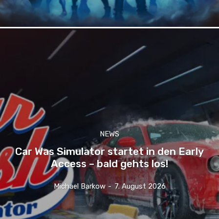
NEWS
Car Was Simulator startet in den Early
Access – bald gehts los!
Michael Barkow
-
7. August 2026