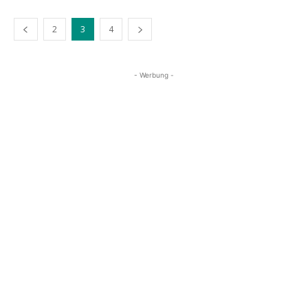
2
3
4
- Werbung -