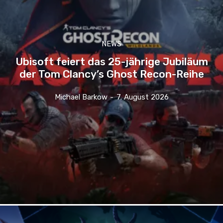
NEWS
Ubisoft feiert das 25-jährige Jubiläum
der Tom Clancy’s Ghost Recon-Reihe
Michael Barkow
-
7. August 2026