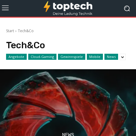
Start
Tech&Co
Tech&Co
Angebote
Cloud-Gaming
Gewinnspiele
Mobile
News
NEWS